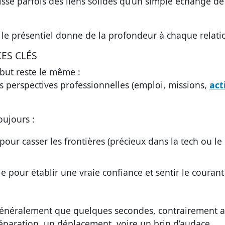
isse parfois des liens solides qu’un simple échange de
 et le présentiel donne de la profondeur à chaque relati
ES CLÉS
 but reste le même :
os perspectives professionnelles (emploi, missions,
act
oujours :
pour casser les frontières (précieux dans la tech ou le
le pour établir une vraie confiance et sentir le courant
généralement que quelques secondes, contrairement 
paration, un déplacement, voire un brin d’audace.