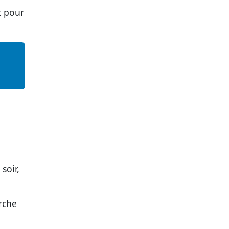
t pour
soir,
rche