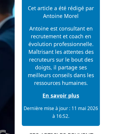
Cet article a été rédigé par
Antoine Morel
Antoine est consultant en
recrutement et coach en
évolution professionnelle.
Maîtrisant les attentes des
recruteurs sur le bout des
doigts, il partage ses
meilleurs conseils dans les
ressources humaines.
En savoir plus
Dernière mise à jour : 11 mai 2026
à 16:52.