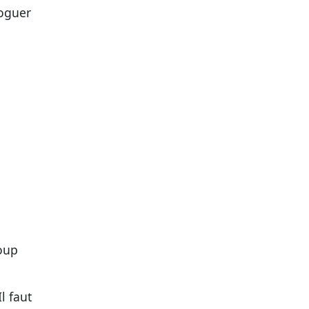
loguer
coup
l faut