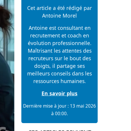
Cet article a été rédigé par
Antoine Morel
Antoine est consultant en
recrutement et coach en
évolution professionnelle.
Maîtrisant les attentes des
recruteurs sur le bout des
doigts, il partage ses
meilleurs conseils dans les
ressources humaines.
En savoir plus
Dernière mise à jour : 13 mai 2026
à 00:00.