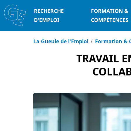
RECHERCHE
FORMATION &
D'EMPLOI
COMPÉTENCES
La Gueule de l'Emploi
Formation & 
TRAVAIL E
COLLAB