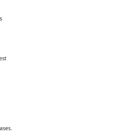
s
est
ases.