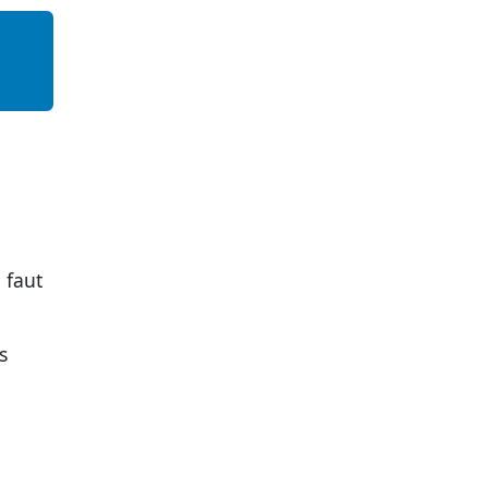
 faut
s