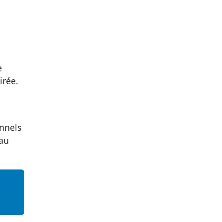
e
irée.
onnels
 au