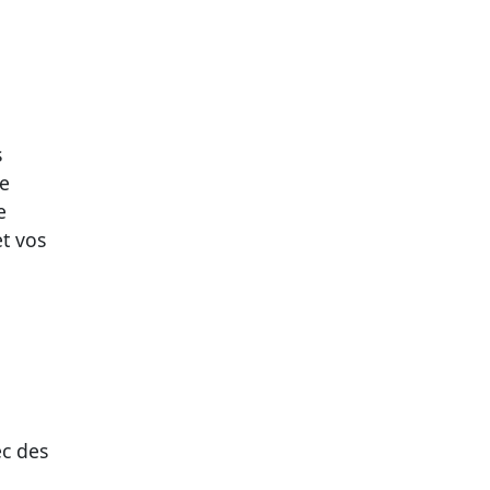
s
ce
e
t vos
ec des