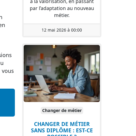
à la valorisation, en passant
par l’adaptation au nouveau
métier.
n
 en
12 mai 2026 à 00:00
sions
du
e vous
Changer de métier
CHANGER DE MÉTIER
SANS DIPLÔME : EST-CE