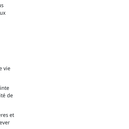
us
aux
e vie
inte
ité de
res et
lever