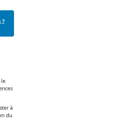
 ?
 le
tences
ster à
ion du