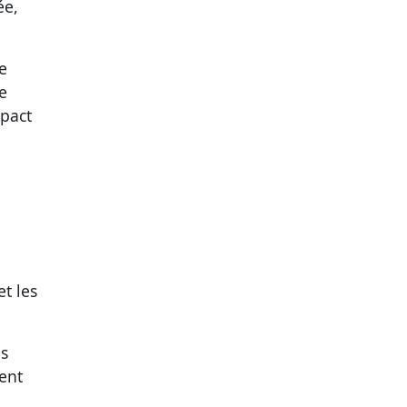
ée,
e
e
mpact
t les
ns
ent