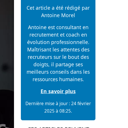
Cet article a été rédigé par
Antoine Morel
Antoine est consultant en
recrutement et coach en
évolution professionnelle.
Maîtrisant les attentes des
recruteurs sur le bout des
doigts, il partage ses
meilleurs conseils dans les
ressources humaines.
En savoir plus
Dernière mise à jour : 24 février
2025 à 08:25.