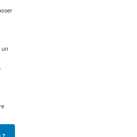
poser
t un
r
e
re
 ?