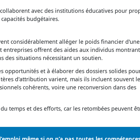
ollaborent avec des institutions éducatives pour pro
 capacités budgétaires.
S
ent considérablement alléger le poids financier d'une
 entreprises offrent des aides aux individus montran
s des situations nécessitant un soutien.
es opportunités
et à élaborer des dossiers solides pou
ères d'attribution varient, mais ils incluent souvent l
sionnels cohérents, voire une reconversion dans des
r du temps et des efforts, car les retombées peuvent êt
d’emploi même si on n’a pas toutes les compétences