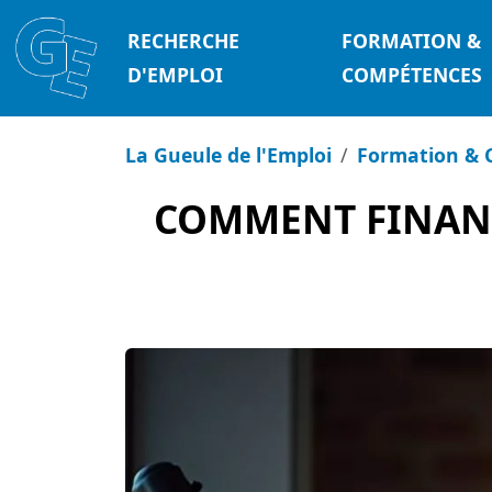
RECHERCHE
FORMATION &
D'EMPLOI
COMPÉTENCES
La Gueule de l'Emploi
Formation & 
COMMENT FINANC