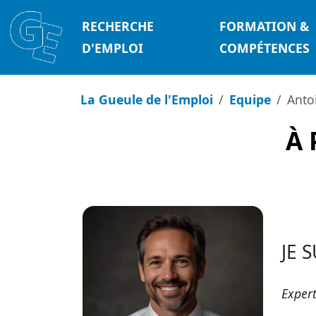
RECHERCHE
FORMATION &
D'EMPLOI
COMPÉTENCES
La Gueule de l'Emploi
Equipe
Anto
À 
JE 
Expert