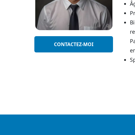
Â
P
B
re
Pa
CONTACTEZ-MOI
e
Sp