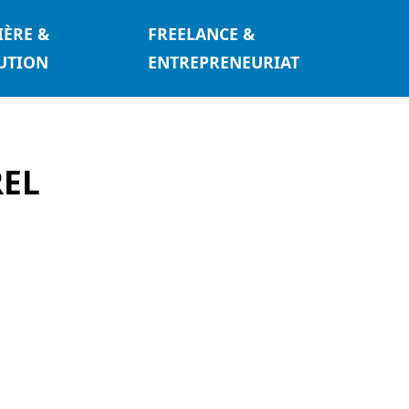
IÈRE &
FREELANCE &
UTION
ENTREPRENEURIAT
REL